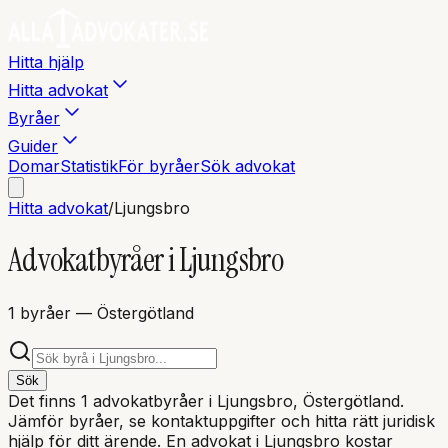
Hitta hjälp
Hitta advokat
Byråer
Guider
Domar
Statistik
För byråer
Sök advokat
Hitta advokat
/
Ljungsbro
Advokatbyråer i
Ljungsbro
1
byråer
— Östergötland
Sök
Det finns
1
advokatbyråer i
Ljungsbro
, Östergötland
.
Jämför byråer, se kontaktuppgifter och hitta rätt juridisk
hjälp för ditt ärende. En advokat i
Ljungsbro
kostar