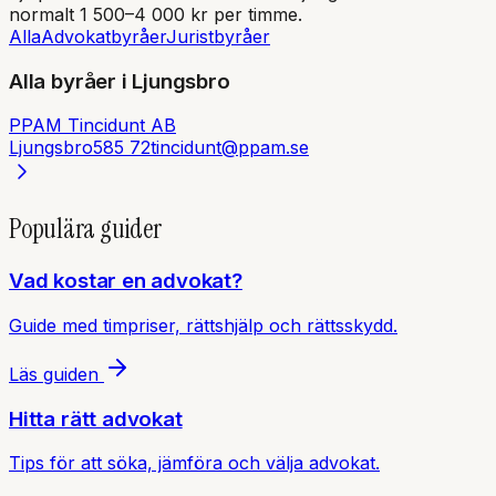
normalt 1 500–4 000 kr per timme.
Alla
Advokatbyråer
Juristbyråer
Alla byråer i
Ljungsbro
PPAM Tincidunt AB
Ljungsbro
585 72
tincidunt@ppam.se
Populära guider
Vad kostar en advokat?
Guide med timpriser, rättshjälp och rättsskydd.
Läs guiden
Hitta rätt advokat
Tips för att söka, jämföra och välja advokat.