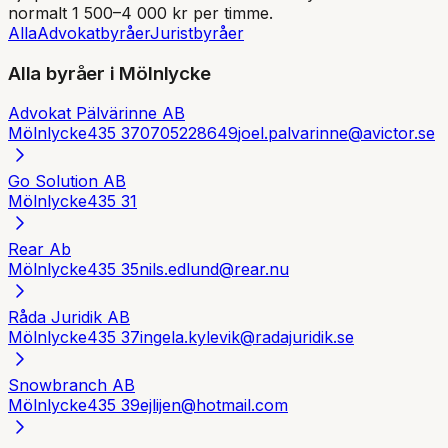
normalt 1 500–4 000 kr per timme.
Alla
Advokatbyråer
Juristbyråer
Alla byråer i
Mölnlycke
Advokat Pälvärinne AB
Mölnlycke
435 37
0705228649
joel.palvarinne@avictor.se
Go Solution AB
Mölnlycke
435 31
Rear Ab
Mölnlycke
435 35
nils.edlund@rear.nu
Råda Juridik AB
Mölnlycke
435 37
ingela.kylevik@radajuridik.se
Snowbranch AB
Mölnlycke
435 39
ejlijen@hotmail.com