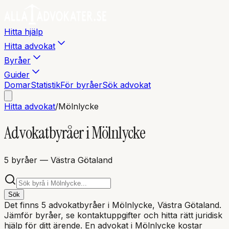
Hitta hjälp
Hitta advokat
Byråer
Guider
Domar
Statistik
För byråer
Sök advokat
Hitta advokat
/
Mölnlycke
Advokatbyråer i
Mölnlycke
5
byråer
— Västra Götaland
Sök
Det finns
5
advokatbyråer i
Mölnlycke
, Västra Götaland
.
Jämför byråer, se kontaktuppgifter och hitta rätt juridisk
hjälp för ditt ärende. En advokat i
Mölnlycke
kostar