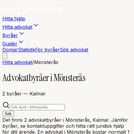
Hitta hjälp
Hitta advokat
Byråer
Guider
Domar
Statistik
För byråer
Sök advokat
Hitta advokat
/
Mönsterås
Advokatbyråer i
Mönsterås
2
byråer
— Kalmar
Sök
Det finns
2
advokatbyråer i
Mönsterås
, Kalmar
. Jämför
byråer, se kontaktuppgifter och hitta rätt juridisk hjälp
för ditt ärende. En advokat i
Mönsterås
kostar normalt 1