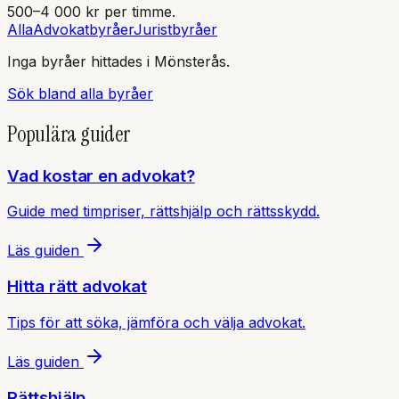
500–4 000 kr per timme.
Alla
Advokatbyråer
Juristbyråer
Inga byråer hittades
i Mönsterås
.
Sök bland alla byråer
Populära guider
Vad kostar en advokat?
Guide med timpriser, rättshjälp och rättsskydd.
Läs guiden
Hitta rätt advokat
Tips för att söka, jämföra och välja advokat.
Läs guiden
Rättshjälp