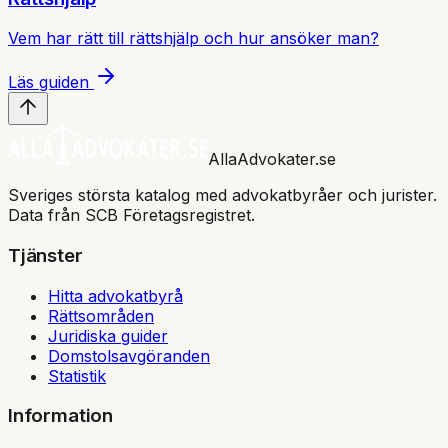
Vem har rätt till rättshjälp och hur ansöker man?
Läs guiden
AllaAdvokater.se
Sveriges största katalog med advokatbyråer och jurister.
Data från SCB Företagsregistret.
Tjänster
Hitta advokatbyrå
Rättsområden
Juridiska guider
Domstolsavgöranden
Statistik
Information