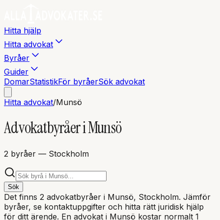
Hitta hjälp
Hitta advokat
Byråer
Guider
Domar
Statistik
För byråer
Sök advokat
Hitta advokat
/
Munsö
Advokatbyråer i
Munsö
2
byråer
— Stockholm
Sök
Det finns
2
advokatbyråer i
Munsö
, Stockholm
. Jämför
byråer, se kontaktuppgifter och hitta rätt juridisk hjälp
för ditt ärende. En advokat i
Munsö
kostar normalt 1