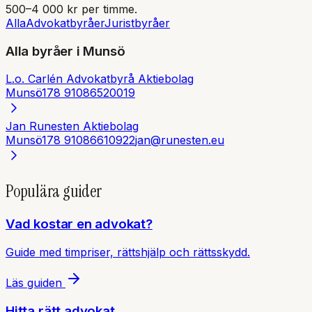
500–4 000 kr per timme.
Alla
Advokatbyråer
Juristbyråer
Alla byråer i
Munsö
L.o. Carlén Advokatbyrå Aktiebolag
Munsö
178 91
086520019
Jan Runesten Aktiebolag
Munsö
178 91
086610922
jan@runesten.eu
Populära guider
Vad kostar en advokat?
Guide med timpriser, rättshjälp och rättsskydd.
Läs guiden
Hitta rätt advokat