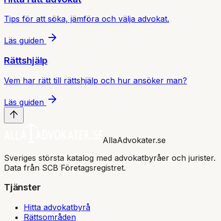
Tips för att söka, jämföra och välja advokat.
Läs guiden
Rättshjälp
Vem har rätt till rättshjälp och hur ansöker man?
Läs guiden
AllaAdvokater.se
Sveriges största katalog med advokatbyråer och jurister.
Data från SCB Företagsregistret.
Tjänster
Hitta advokatbyrå
Rättsområden