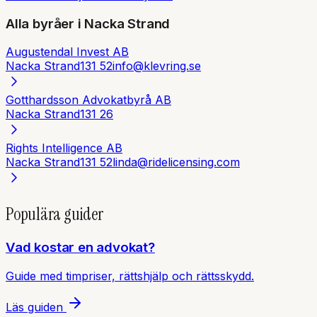
Alla byråer i
Nacka Strand
Augustendal Invest AB
Nacka Strand
131 52
info@klevring.se
Gotthardsson Advokatbyrå AB
Nacka Strand
131 26
Rights Intelligence AB
Nacka Strand
131 52
linda@ridelicensing.com
Populära guider
Vad kostar en advokat?
Guide med timpriser, rättshjälp och rättsskydd.
Läs guiden