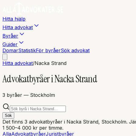
Hitta hjälp
Hitta advokat
Byråer
Guider
Domar
Statistik
För byråer
Sök advokat
Hitta advokat
/
Nacka Strand
Advokatbyråer i
Nacka Strand
3
byråer
— Stockholm
Sök
Det finns
3
advokatbyråer i
Nacka Strand
, Stockholm
. Jä
1 500–4 000 kr per timme.
Alla
Advokatbyråer
Juristbyråer