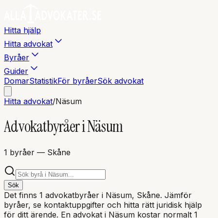
Hitta hjälp
Hitta advokat
Byråer
Guider
Domar
Statistik
För byråer
Sök advokat
Hitta advokat
/
Näsum
Advokatbyråer i
Näsum
1
byråer
— Skåne
Sök
Det finns
1
advokatbyråer i
Näsum
, Skåne
. Jämför
byråer, se kontaktuppgifter och hitta rätt juridisk hjälp
för ditt ärende. En advokat i
Näsum
kostar normalt 1