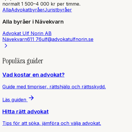
normalt 1 500–4 000 kr per timme.
Alla
Advokatbyråer
Juristbyråer
Alla byråer i
Nävekvarn
Advokat Ulf Norin AB
Nävekvarn
611 76
ulf@advokatulfnorin.se
Populära guider
Vad kostar en advokat?
Guide med timpriser, rättshjälp och rättsskydd.
Läs guiden
Hitta rätt advokat
Tips för att söka, jämföra och välja advokat.