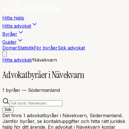
Hitta hjälp
Hitta advokat
Byråer
Guider
Domar
Statistik
För byråer
Sök advokat
Hitta advokat
/
Nävekvarn
Advokatbyråer i
Nävekvarn
1
byråer
— Södermanland
Sök
Det finns
1
advokatbyråer i
Nävekvarn
, Södermanland
.
Jämför byråer, se kontaktuppgifter och hitta rätt juridisk
hjälp för ditt ärende. En advokat i
Nävekvarn
kostar