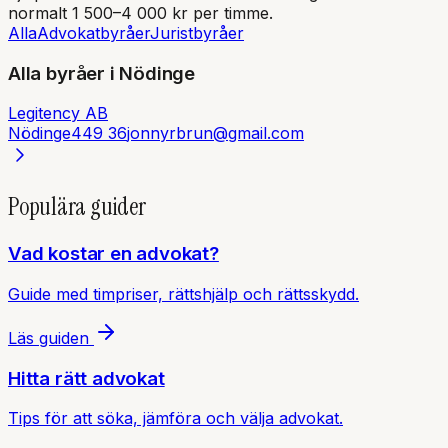
normalt 1 500–4 000 kr per timme.
Alla
Advokatbyråer
Juristbyråer
Alla byråer i
Nödinge
Legitency AB
Nödinge
449 36
jonnyrbrun@gmail.com
Populära guider
Vad kostar en advokat?
Guide med timpriser, rättshjälp och rättsskydd.
Läs guiden
Hitta rätt advokat
Tips för att söka, jämföra och välja advokat.