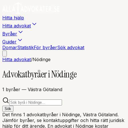
Hitta hjälp
Hitta advokat
Byråer
Guider
Domar
Statistik
För byråer
Sök advokat
Hitta advokat
/
Nödinge
Advokatbyråer i
Nödinge
1
byråer
— Västra Götaland
Sök
Det finns
1
advokatbyråer i
Nödinge
, Västra Götaland
.
Jämför byråer, se kontaktuppgifter och hitta rätt juridisk
hjälp för ditt ärende. En advokat i
Nödinge
kostar