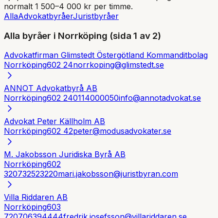
normalt 1 500–4 000 kr per timme.
Alla
Advokatbyråer
Juristbyråer
Alla byråer i
Norrköping
(sida 1 av 2)
Advokatfirman Glimstedt Östergötland Kommanditbolag
Norrköping
602 24
norrkoping@glimstedt.se
ANNOT Advokatbyrå AB
Norrköping
602 24
0114000050
info@annotadvokat.se
Advokat Peter Källholm AB
Norrköping
602 42
peter@modusadvokater.se
M. Jakobsson Juridiska Byrå AB
Norrköping
602
32
0732523220
mari.jakobsson@juristbyran.com
Villa Riddaren AB
Norrköping
603
72
0706394444
fredrik.josefsson@villariddaren.se