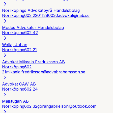
Norrköpings Advokatbyrå Handelsbolag
Norrköping
602 22
011280030
advokat@nab.se
Modus Advokater Handelsbolag
Norrköping
602 42
Walla, Johan
Norrköping
602 21
Advokat Mikaela Fredriksson AB
Norrköping
602
21
mikaela.fredriksson@advabrahamsson.se
Advokat CAW AB
Norrköping
602 24
Majstugan AB
Norrköping
602 32
gorangabrielson@outlook.com