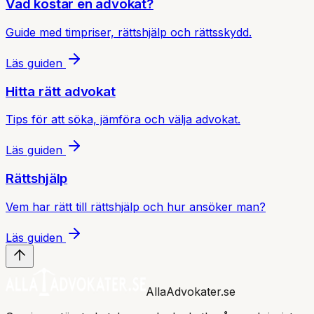
Vad kostar en advokat?
Guide med timpriser, rättshjälp och rättsskydd.
Läs guiden
Hitta rätt advokat
Tips för att söka, jämföra och välja advokat.
Läs guiden
Rättshjälp
Vem har rätt till rättshjälp och hur ansöker man?
Läs guiden
AllaAdvokater.se