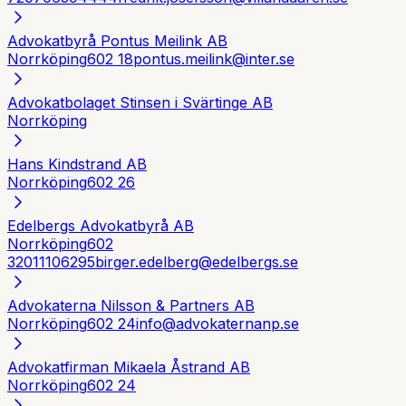
Advokatbyrå Pontus Meilink AB
Norrköping
602 18
pontus.meilink@inter.se
Advokatbolaget Stinsen i Svärtinge AB
Norrköping
Hans Kindstrand AB
Norrköping
602 26
Edelbergs Advokatbyrå AB
Norrköping
602
32
011106295
birger.edelberg@edelbergs.se
Advokaterna Nilsson & Partners AB
Norrköping
602 24
info@advokaternanp.se
Advokatfirman Mikaela Åstrand AB
Norrköping
602 24