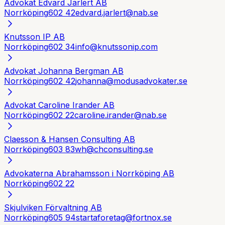
Advokat Edvard Jarlert AB
Norrköping
602 42
edvard.jarlert@nab.se
Knutsson IP AB
Norrköping
602 34
info@knutssonip.com
Advokat Johanna Bergman AB
Norrköping
602 42
johanna@modusadvokater.se
Advokat Caroline Irander AB
Norrköping
602 22
caroline.irander@nab.se
Claesson & Hansen Consulting AB
Norrköping
603 83
wh@chconsulting.se
Advokaterna Abrahamsson i Norrköping AB
Norrköping
602 22
Skjulviken Förvaltning AB
Norrköping
605 94
startaforetag@fortnox.se