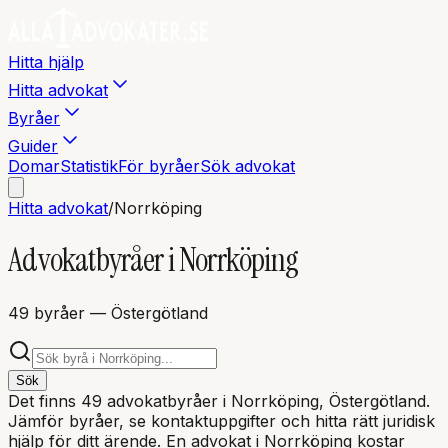
Hitta hjälp
Hitta advokat
Byråer
Guider
Domar
Statistik
För byråer
Sök advokat
Hitta advokat
/
Norrköping
Advokatbyråer i
Norrköping
49
byråer
— Östergötland
Sök
Det finns
49
advokatbyråer i
Norrköping
, Östergötland
.
Jämför byråer, se kontaktuppgifter och hitta rätt juridisk
hjälp för ditt ärende. En advokat i
Norrköping
kostar