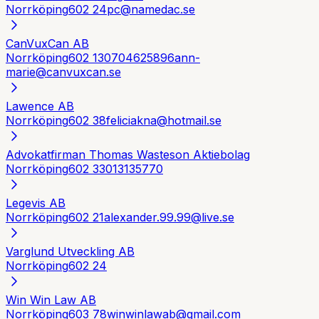
Norrköping
602 24
pc@namedac.se
CanVuxCan AB
Norrköping
602 13
0704625896
ann-
marie@canvuxcan.se
Lawence AB
Norrköping
602 38
feliciakna@hotmail.se
Advokatfirman Thomas Wasteson Aktiebolag
Norrköping
602 33
013135770
Legevis AB
Norrköping
602 21
alexander.99.99@live.se
Varglund Utveckling AB
Norrköping
602 24
Win Win Law AB
Norrköping
603 78
winwinlawab@gmail.com