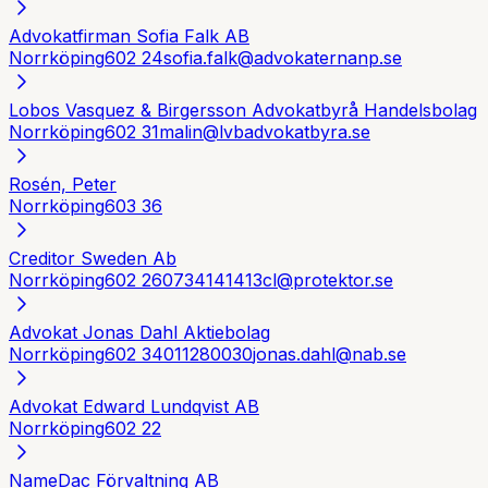
Advokatfirman Sofia Falk AB
Norrköping
602 24
sofia.falk@advokaternanp.se
Lobos Vasquez & Birgersson Advokatbyrå Handelsbolag
Norrköping
602 31
malin@lvbadvokatbyra.se
Rosén, Peter
Norrköping
603 36
Creditor Sweden Ab
Norrköping
602 26
0734141413
cl@protektor.se
Advokat Jonas Dahl Aktiebolag
Norrköping
602 34
011280030
jonas.dahl@nab.se
Advokat Edward Lundqvist AB
Norrköping
602 22
NameDac Förvaltning AB