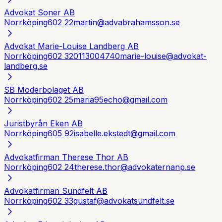
Advokat Soner AB
Norrköping
602 22
martin@advabrahamsson.se
Advokat Marie-Louise Landberg AB
Norrköping
602 32
0113004740
marie-louise@advokat-
landberg.se
SB Moderbolaget AB
Norrköping
602 25
maria95echo@gmail.com
Juristbyrån Eken AB
Norrköping
605 92
isabelle.ekstedt@gmail.com
Advokatfirman Therese Thor AB
Norrköping
602 24
therese.thor@advokaternanp.se
Advokatfirman Sundfelt AB
Norrköping
602 33
gustaf@advokatsundfelt.se