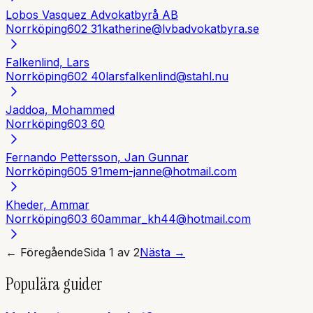
Lobos Vasquez Advokatbyrå AB
Norrköping
602 31
katherine@lvbadvokatbyra.se
Falkenlind, Lars
Norrköping
602 40
larsfalkenlind@stahl.nu
Jaddoa, Mohammed
Norrköping
603 60
Fernando Pettersson, Jan Gunnar
Norrköping
605 91
mem-janne@hotmail.com
Kheder, Ammar
Norrköping
603 60
ammar_kh44@hotmail.com
← Föregående
Sida
1
av
2
Nästa →
Populära guider