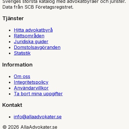
Sveriges största katalog med advokatbyråer och jurister.
Data från SCB Företagsregistret.
Tjänster
Hitta advokatbyrå
Rättsområden
Juridiska guider
Domstolsavgöranden
Statistik
Information
Om oss
Integritetspolicy
Användarvillkor
Ta bort mina uppgifter
Kontakt
info@allaadvokater.se
©
2026
AllaAdvokater.se