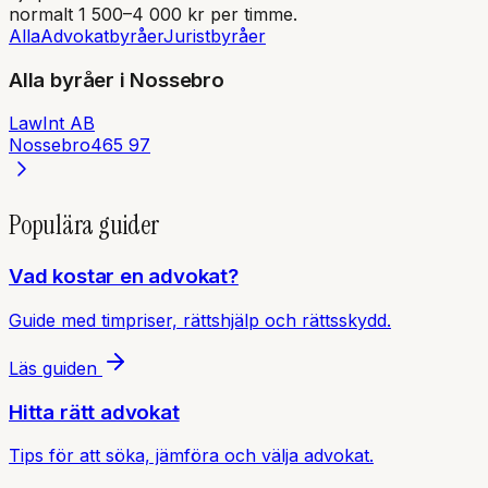
normalt 1 500–4 000 kr per timme.
Alla
Advokatbyråer
Juristbyråer
Alla byråer i
Nossebro
LawInt AB
Nossebro
465 97
Populära guider
Vad kostar en advokat?
Guide med timpriser, rättshjälp och rättsskydd.
Läs guiden
Hitta rätt advokat
Tips för att söka, jämföra och välja advokat.