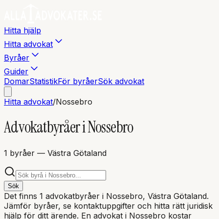
Hitta hjälp
Hitta advokat
Byråer
Guider
Domar
Statistik
För byråer
Sök advokat
Hitta advokat
/
Nossebro
Advokatbyråer i
Nossebro
1
byråer
— Västra Götaland
Sök
Det finns
1
advokatbyråer i
Nossebro
, Västra Götaland
.
Jämför byråer, se kontaktuppgifter och hitta rätt juridisk
hjälp för ditt ärende. En advokat i
Nossebro
kostar