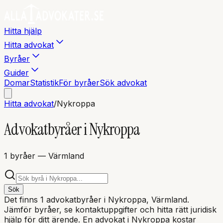
Hitta hjälp
Hitta advokat
Byråer
Guider
Domar
Statistik
För byråer
Sök advokat
Hitta advokat
/
Nykroppa
Advokatbyråer i
Nykroppa
1
byråer
— Värmland
Sök
Det finns
1
advokatbyråer i
Nykroppa
, Värmland
.
Jämför byråer, se kontaktuppgifter och hitta rätt juridisk
hjälp för ditt ärende. En advokat i
Nykroppa
kostar