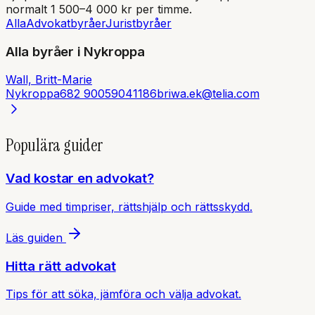
normalt 1 500–4 000 kr per timme.
Alla
Advokatbyråer
Juristbyråer
Alla byråer i
Nykroppa
Wall, Britt-Marie
Nykroppa
682 90
059041186
briwa.ek@telia.com
Populära guider
Vad kostar en advokat?
Guide med timpriser, rättshjälp och rättsskydd.
Läs guiden
Hitta rätt advokat
Tips för att söka, jämföra och välja advokat.