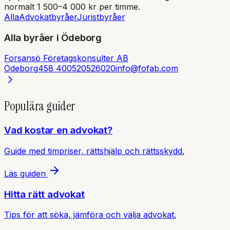
normalt 1 500–4 000 kr per timme.
Alla
Advokatbyråer
Juristbyråer
Alla byråer i
Ödeborg
Forsansö Företagskonsulter AB
Ödeborg
458 40
0520526020
info@fofab.com
Populära guider
Vad kostar en advokat?
Guide med timpriser, rättshjälp och rättsskydd.
Läs guiden
Hitta rätt advokat
Tips för att söka, jämföra och välja advokat.