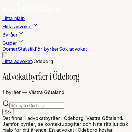
Hitta hjälp
Hitta advokat
Byråer
Guider
Domar
Statistik
För byråer
Sök advokat
Hitta advokat
/
Ödeborg
Advokatbyråer i
Ödeborg
1
byråer
— Västra Götaland
Sök
Det finns
1
advokatbyråer i
Ödeborg
, Västra Götaland
.
Jämför byråer, se kontaktuppgifter och hitta rätt juridisk
hjälp för ditt ärende. En advokat i
Ödeborg
kostar