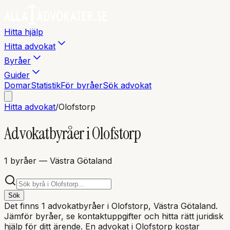
Hitta hjälp
Hitta advokat
Byråer
Guider
Domar
Statistik
För byråer
Sök advokat
Hitta advokat
/
Olofstorp
Advokatbyråer i
Olofstorp
1
byråer
— Västra Götaland
Sök
Det finns
1
advokatbyråer i
Olofstorp
, Västra Götaland
.
Jämför byråer, se kontaktuppgifter och hitta rätt juridisk
hjälp för ditt ärende. En advokat i
Olofstorp
kostar