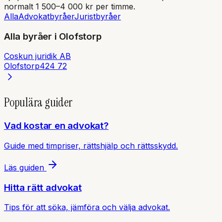
normalt 1 500–4 000 kr per timme.
Alla
Advokatbyråer
Juristbyråer
Alla byråer i
Olofstorp
Coskun juridik AB
Olofstorp
424 72
Populära guider
Vad kostar en advokat?
Guide med timpriser, rättshjälp och rättsskydd.
Läs guiden
Hitta rätt advokat
Tips för att söka, jämföra och välja advokat.