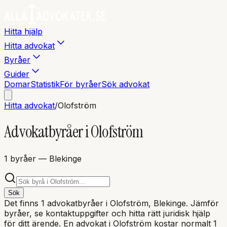
Hitta hjälp
Hitta advokat
Byråer
Guider
Domar
Statistik
För byråer
Sök advokat
Hitta advokat
/
Olofström
Advokatbyråer i
Olofström
1
byråer
— Blekinge
Sök
Det finns
1
advokatbyråer i
Olofström
, Blekinge
. Jämför
byråer, se kontaktuppgifter och hitta rätt juridisk hjälp
för ditt ärende. En advokat i
Olofström
kostar normalt 1