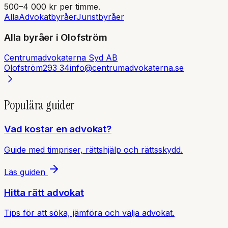
500–4 000 kr per timme.
Alla
Advokatbyråer
Juristbyråer
Alla byråer i
Olofström
Centrumadvokaterna Syd AB
Olofström
293 34
info@centrumadvokaterna.se
Populära guider
Vad kostar en advokat?
Guide med timpriser, rättshjälp och rättsskydd.
Läs guiden
Hitta rätt advokat
Tips för att söka, jämföra och välja advokat.