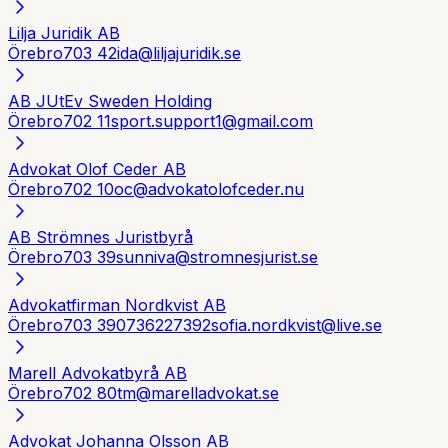
Lilja Juridik AB
Örebro
703 42
ida@liljajuridik.se
AB JUtEv Sweden Holding
Örebro
702 11
sport.support1@gmail.com
Advokat Olof Ceder AB
Örebro
702 10
oc@advokatolofceder.nu
AB Strömnes Juristbyrå
Örebro
703 39
sunniva@stromnesjurist.se
Advokatfirman Nordkvist AB
Örebro
703 39
0736227392
sofia.nordkvist@live.se
Marell Advokatbyrå AB
Örebro
702 80
tm@marelladvokat.se
Advokat Johanna Olsson AB