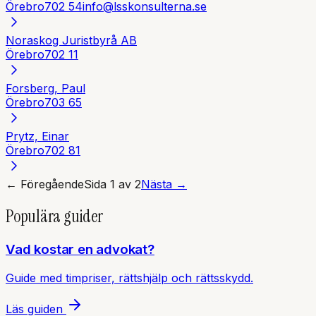
Örebro
702 54
info@lsskonsulterna.se
Noraskog Juristbyrå AB
Örebro
702 11
Forsberg, Paul
Örebro
703 65
Prytz, Einar
Örebro
702 81
← Föregående
Sida
1
av
2
Nästa →
Populära guider
Vad kostar en advokat?
Guide med timpriser, rättshjälp och rättsskydd.
Läs guiden