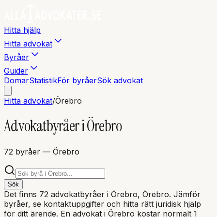
Hitta hjälp
Hitta advokat
Byråer
Guider
Domar
Statistik
För byråer
Sök advokat
Hitta advokat
/
Örebro
Advokatbyråer i
Örebro
72
byråer
— Örebro
Sök
Det finns
72
advokatbyråer i
Örebro
, Örebro
. Jämför
byråer, se kontaktuppgifter och hitta rätt juridisk hjälp
för ditt ärende. En advokat i
Örebro
kostar normalt 1