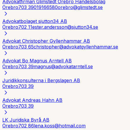
Advokatfirman Glimstedt Örebro Handelsbolag
Örebro
703 39
019166580
orebro@glimstedt.se
Advokatbolaget sjutton34 AB
Örebro
702 11
ester.andersson@sjutton34.se
Advokat Christopher Gyllenhammar AB
Örebro
703 65
christopher@advokatgyllenhammar.se
Advokat Bo Magnus Arntell AB
Örebro
703 39
magnus@advokatarntell.se
Juridikkonsulterna i Bergslagen AB
Örebro
703 39
Advokat Andreas Hahn AB
Örebro
703 39
LK Juridiska Byrå AB
Örebro
702 86
lena.koss@hotmail.com