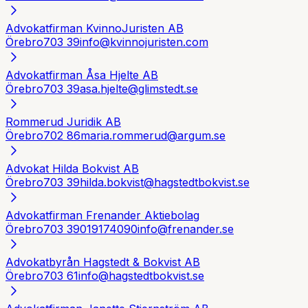
Advokatfirman KvinnoJuristen AB
Örebro
703 39
info@kvinnojuristen.com
Advokatfirman Åsa Hjelte AB
Örebro
703 39
asa.hjelte@glimstedt.se
Rommerud Juridik AB
Örebro
702 86
maria.rommerud@argum.se
Advokat Hilda Bokvist AB
Örebro
703 39
hilda.bokvist@hagstedtbokvist.se
Advokatfirman Frenander Aktiebolag
Örebro
703 39
019174090
info@frenander.se
Advokatbyrån Hagstedt & Bokvist AB
Örebro
703 61
info@hagstedtbokvist.se