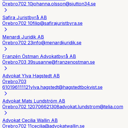
Örebro
702 10
johanna.olsson@sjutton34.se
Safira Juristbyrå AB
Örebro
702 10
filip@safirajuristbyra.se
Menardi Juridik AB
Örebro
702 23
info@menardijuridik.se
Franzén Östman Advokatbyrå AB
Örebro
703 39
susanne@franzenostman.se
Advokat Ylva Hagstedt AB
Örebro
703
61
0196111121
ylva.hagstedt@hagstedtbokvist.se
Advokat Mats Lundström AB
Örebro
702 12
0706621308
advokat.lundstrom@telia.com
Advokat Cecilia Wallin AB
Örebro
702 11
cecilia@advokatwallin.se