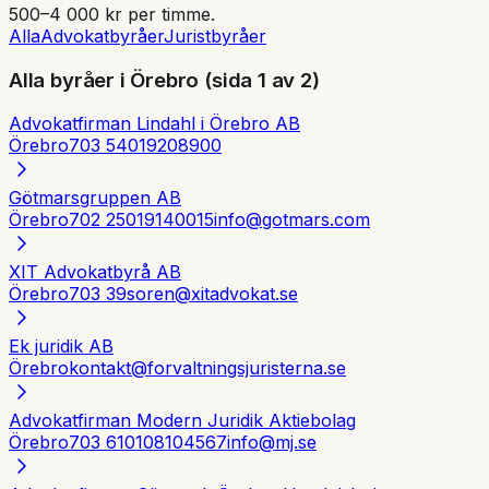
500–4 000 kr per timme.
Alla
Advokatbyråer
Juristbyråer
Alla byråer i
Örebro
(sida 1 av 2)
Advokatfirman Lindahl i Örebro AB
Örebro
703 54
019208900
Götmarsgruppen AB
Örebro
702 25
019140015
info@gotmars.com
XIT Advokatbyrå AB
Örebro
703 39
soren@xitadvokat.se
Ek juridik AB
Örebro
kontakt@forvaltningsjuristerna.se
Advokatfirman Modern Juridik Aktiebolag
Örebro
703 61
0108104567
info@mj.se