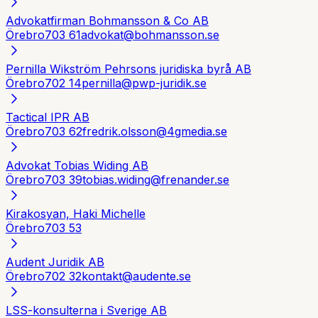
Advokatfirman Bohmansson & Co AB
Örebro
703 61
advokat@bohmansson.se
Pernilla Wikström Pehrsons juridiska byrå AB
Örebro
702 14
pernilla@pwp-juridik.se
Tactical IPR AB
Örebro
703 62
fredrik.olsson@4gmedia.se
Advokat Tobias Widing AB
Örebro
703 39
tobias.widing@frenander.se
Kirakosyan, Haki Michelle
Örebro
703 53
Audent Juridik AB
Örebro
702 32
kontakt@audente.se
LSS-konsulterna i Sverige AB