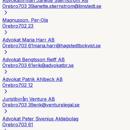
Advokatfirman Janette Stjernström AB
Örebro
703 39
janette.stjernstrom@limstedt.se
Magnusson, Per-Ola
Örebro
702 23
Advokat Maria Harr AB
Örebro
703 61
maria.harr@hagstedtbokvist.se
Advokat Bengtsson Reiff AB
Örebro
703 61
erik@advokatbr.se
Advokat Patrik Ahlbeck AB
Örebro
702 12
Juristbyrån Venture AB
Örebro
703 39
erik@venturelegal.se
Advokat Peter Sivenius Aktiebolag
Örebro
703 61