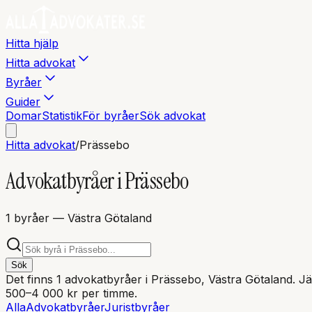
Hitta hjälp
Hitta advokat
Byråer
Guider
Domar
Statistik
För byråer
Sök advokat
Hitta advokat
/
Prässebo
Advokatbyråer i
Prässebo
1
byråer
— Västra Götaland
Sök
Det finns
1
advokatbyråer i
Prässebo
, Västra Götaland
. J
500–4 000 kr per timme.
Alla
Advokatbyråer
Juristbyråer