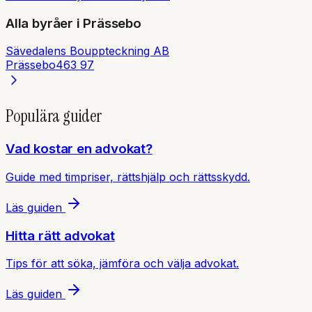
Alla byråer i
Prässebo
Sävedalens Bouppteckning AB
Prässebo
463 97
Populära guider
Vad kostar en advokat?
Guide med timpriser, rättshjälp och rättsskydd.
Läs guiden
Hitta rätt advokat
Tips för att söka, jämföra och välja advokat.
Läs guiden