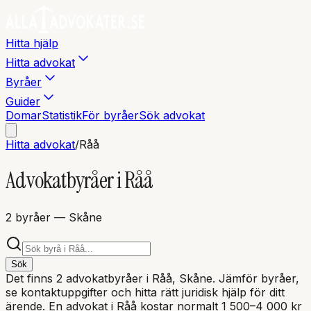
Hitta hjälp
Hitta advokat
Byråer
Guider
Domar
Statistik
För byråer
Sök advokat
Hitta advokat
/
Råå
Advokatbyråer i
Råå
2
byråer
— Skåne
Sök
Det finns
2
advokatbyråer i
Råå
, Skåne
. Jämför byråer,
se kontaktuppgifter och hitta rätt juridisk hjälp för ditt
ärende. En advokat i
Råå
kostar normalt 1 500–4 000 kr