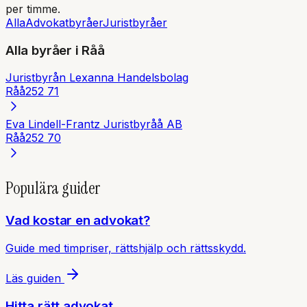
per timme.
Alla
Advokatbyråer
Juristbyråer
Alla byråer i
Råå
Juristbyrån Lexanna Handelsbolag
Råå
252 71
Eva Lindell-Frantz Juristbyråå AB
Råå
252 70
Populära guider
Vad kostar en advokat?
Guide med timpriser, rättshjälp och rättsskydd.
Läs guiden
Hitta rätt advokat