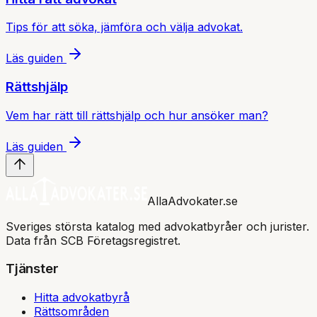
Tips för att söka, jämföra och välja advokat.
Läs guiden
Rättshjälp
Vem har rätt till rättshjälp och hur ansöker man?
Läs guiden
AllaAdvokater.se
Sveriges största katalog med advokatbyråer och jurister.
Data från SCB Företagsregistret.
Tjänster
Hitta advokatbyrå
Rättsområden