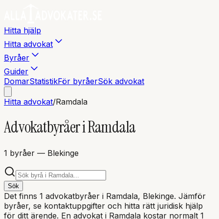
Hitta hjälp
Hitta advokat
Byråer
Guider
Domar
Statistik
För byråer
Sök advokat
Hitta advokat
/
Ramdala
Advokatbyråer i
Ramdala
1
byråer
— Blekinge
Sök
Det finns
1
advokatbyråer i
Ramdala
, Blekinge
. Jämför
byråer, se kontaktuppgifter och hitta rätt juridisk hjälp
för ditt ärende. En advokat i
Ramdala
kostar normalt 1