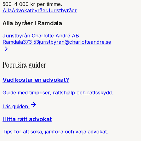
500–4 000 kr per timme.
Alla
Advokatbyråer
Juristbyråer
Alla byråer i
Ramdala
Juristbyrån Charlotte André AB
Ramdala
373 53
juristbyran@charlotteandre.se
Populära guider
Vad kostar en advokat?
Guide med timpriser, rättshjälp och rättsskydd.
Läs guiden
Hitta rätt advokat
Tips för att söka, jämföra och välja advokat.