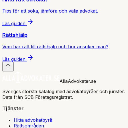
Tips för att söka, jämföra och välja advokat.
Läs guiden
Rättshjälp
Vem har rätt till rättshjälp och hur ansöker man?
Läs guiden
AllaAdvokater.se
Sveriges största katalog med advokatbyråer och jurister.
Data från SCB Företagsregistret.
Tjänster
Hitta advokatbyrå
Rättsområden