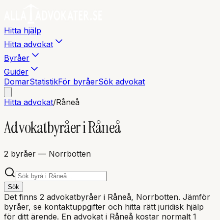
Hitta hjälp
Hitta advokat
Byråer
Guider
Domar
Statistik
För byråer
Sök advokat
Hitta advokat
/
Råneå
Advokatbyråer i
Råneå
2
byråer
— Norrbotten
Sök
Det finns
2
advokatbyråer i
Råneå
, Norrbotten
. Jämför
byråer, se kontaktuppgifter och hitta rätt juridisk hjälp
för ditt ärende. En advokat i
Råneå
kostar normalt 1