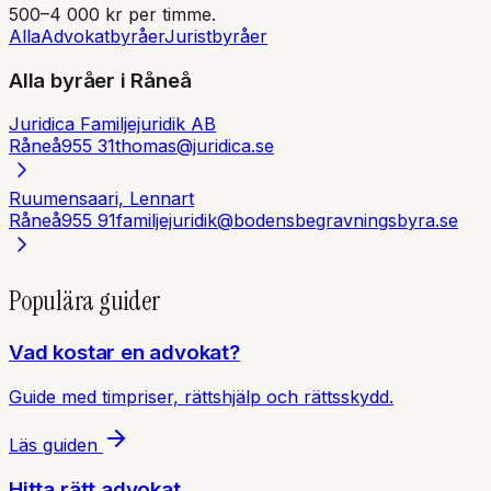
500–4 000 kr per timme.
Alla
Advokatbyråer
Juristbyråer
Alla byråer i
Råneå
Juridica Familjejuridik AB
Råneå
955 31
thomas@juridica.se
Ruumensaari, Lennart
Råneå
955 91
familjejuridik@bodensbegravningsbyra.se
Populära guider
Vad kostar en advokat?
Guide med timpriser, rättshjälp och rättsskydd.
Läs guiden
Hitta rätt advokat