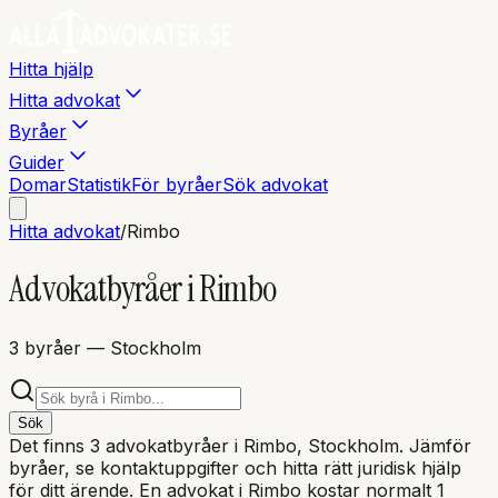
Hitta hjälp
Hitta advokat
Byråer
Guider
Domar
Statistik
För byråer
Sök advokat
Hitta advokat
/
Rimbo
Advokatbyråer i
Rimbo
3
byråer
— Stockholm
Sök
Det finns
3
advokatbyråer i
Rimbo
, Stockholm
. Jämför
byråer, se kontaktuppgifter och hitta rätt juridisk hjälp
för ditt ärende. En advokat i
Rimbo
kostar normalt 1