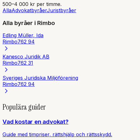
500–4 000 kr per timme.
Alla
Advokatbyråer
Juristbyråer
Alla byråer i
Rimbo
Edling Müller, Ida
Rimbo
762 94
Kanesco Juridik AB
Rimbo
762 31
Sveriges Juridiska Miljöförening
Rimbo
762 94
Populära guider
Vad kostar en advokat?
Guide med timpriser, rättshjälp och rättsskydd.