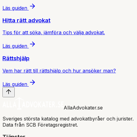
Läs guiden
Hitta rätt advokat
Tips för att söka, jämföra och välja advokat.
Läs guiden
Rättshjälp
Vem har rätt till rättshjälp och hur ansöker man?
Läs guiden
AllaAdvokater.se
Sveriges största katalog med advokatbyråer och jurister.
Data från SCB Företagsregistret.
Tjänster