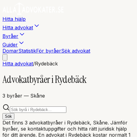
Hitta hjälp
Hitta advokat
Byråer
Guider
Domar
Statistik
För byråer
Sök advokat
Hitta advokat
/
Rydebäck
Advokatbyråer i
Rydebäck
3
byråer
— Skåne
Sök
Det finns
3
advokatbyråer i
Rydebäck
, Skåne
. Jämför
byråer, se kontaktuppgifter och hitta rätt juridisk hjälp
för ditt ärende. En advokat i
Rydebäck
kostar normalt 1