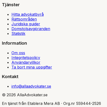
Tjänster
Hitta advokatbyrå
Rättsområden
Juridiska guider
Domstolsavgöranden
Statistik
Information
Om oss
Integritetspolicy
Användarvillkor
Ta bort mina uppgifter
Kontakt
info@allaadvokater.se
©
2026
AllaAdvokater.se
En tjänst från Etablera Mera AB · Org.nr 559444-2526