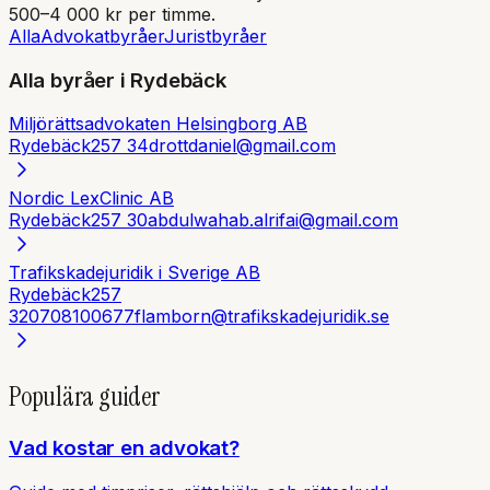
500–4 000 kr per timme.
Alla
Advokatbyråer
Juristbyråer
Alla byråer i
Rydebäck
Miljörättsadvokaten Helsingborg AB
Rydebäck
257 34
drottdaniel@gmail.com
Nordic LexClinic AB
Rydebäck
257 30
abdulwahab.alrifai@gmail.com
Trafikskadejuridik i Sverige AB
Rydebäck
257
32
0708100677
flamborn@trafikskadejuridik.se
Populära guider
Vad kostar en advokat?