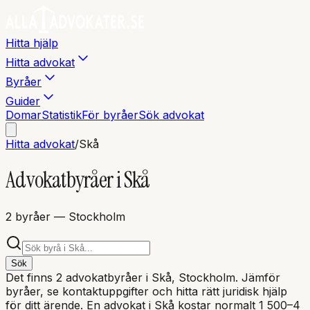
Hitta hjälp
Hitta advokat
Byråer
Guider
Domar
Statistik
För byråer
Sök advokat
Hitta advokat
/
Skå
Advokatbyråer i
Skå
2
byråer
— Stockholm
Sök
Det finns
2
advokatbyråer i
Skå
, Stockholm
. Jämför
byråer, se kontaktuppgifter och hitta rätt juridisk hjälp
för ditt ärende. En advokat i
Skå
kostar normalt 1 500–4