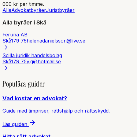
000 kr per timme.
Alla
Advokatbyråer
Juristbyråer
Alla byråer i
Skå
Feruna AB
Skå
179 75
helenadanielsson@live.se
Scilla juridik handelsbolag
Skå
179 75
y.g@hotmail.se
Populära guider
Vad kostar en advokat?
Guide med timpriser, rättshjälp och rättsskydd.
Läs guiden
Hitta rätt advokat