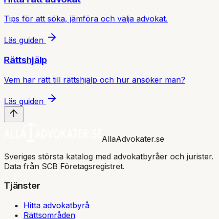
Tips för att söka, jämföra och välja advokat.
Läs guiden
Rättshjälp
Vem har rätt till rättshjälp och hur ansöker man?
Läs guiden
AllaAdvokater.se
Sveriges största katalog med advokatbyråer och jurister.
Data från SCB Företagsregistret.
Tjänster
Hitta advokatbyrå
Rättsområden