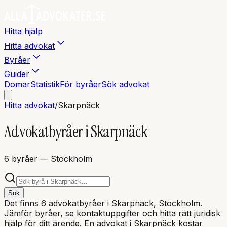
Hitta hjälp
Hitta advokat
Byråer
Guider
Domar
Statistik
För byråer
Sök advokat
Hitta advokat
/
Skarpnäck
Advokatbyråer i
Skarpnäck
6
byråer
— Stockholm
Sök
Det finns
6
advokatbyråer i
Skarpnäck
, Stockholm
.
Jämför byråer, se kontaktuppgifter och hitta rätt juridisk
hjälp för ditt ärende. En advokat i
Skarpnäck
kostar