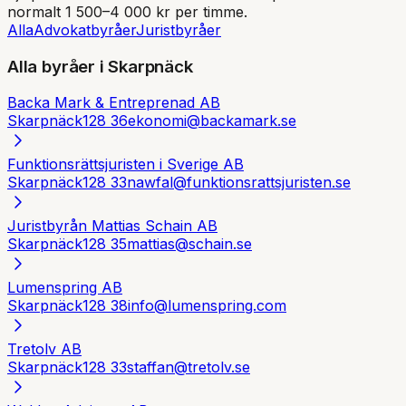
normalt 1 500–4 000 kr per timme.
Alla
Advokatbyråer
Juristbyråer
Alla byråer i
Skarpnäck
Backa Mark & Entreprenad AB
Skarpnäck
128 36
ekonomi@backamark.se
Funktionsrättsjuristen i Sverige AB
Skarpnäck
128 33
nawfal@funktionsrattsjuristen.se
Juristbyrån Mattias Schain AB
Skarpnäck
128 35
mattias@schain.se
Lumenspring AB
Skarpnäck
128 38
info@lumenspring.com
Tretolv AB
Skarpnäck
128 33
staffan@tretolv.se