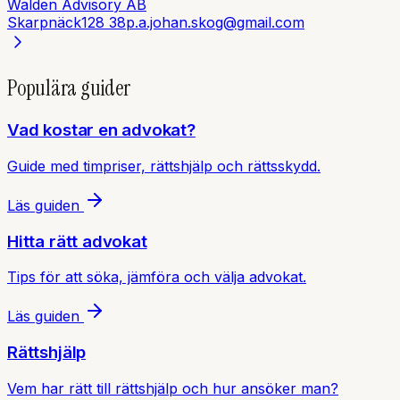
Walden Advisory AB
Skarpnäck
128 38
p.a.johan.skog@gmail.com
Populära guider
Vad kostar en advokat?
Guide med timpriser, rättshjälp och rättsskydd.
Läs guiden
Hitta rätt advokat
Tips för att söka, jämföra och välja advokat.
Läs guiden
Rättshjälp
Vem har rätt till rättshjälp och hur ansöker man?