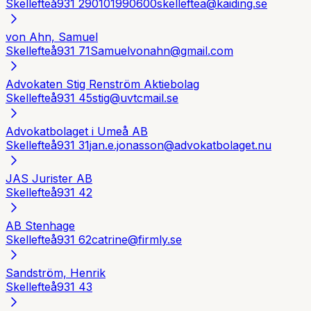
Skellefteå
931 29
0101990600
skelleftea@kaiding.se
von Ahn, Samuel
Skellefteå
931 71
Samuelvonahn@gmail.com
Advokaten Stig Renström Aktiebolag
Skellefteå
931 45
stig@uvtcmail.se
Advokatbolaget i Umeå AB
Skellefteå
931 31
jan.e.jonasson@advokatbolaget.nu
JAS Jurister AB
Skellefteå
931 42
AB Stenhage
Skellefteå
931 62
catrine@firmly.se
Sandström, Henrik
Skellefteå
931 43