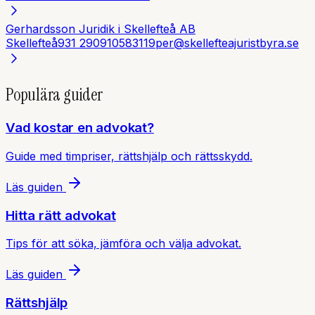
Gerhardsson Juridik i Skellefteå AB
Skellefteå
931 29
0910583119
per@skellefteajuristbyra.se
Populära guider
Vad kostar en advokat?
Guide med timpriser, rättshjälp och rättsskydd.
Läs guiden
Hitta rätt advokat
Tips för att söka, jämföra och välja advokat.
Läs guiden
Rättshjälp