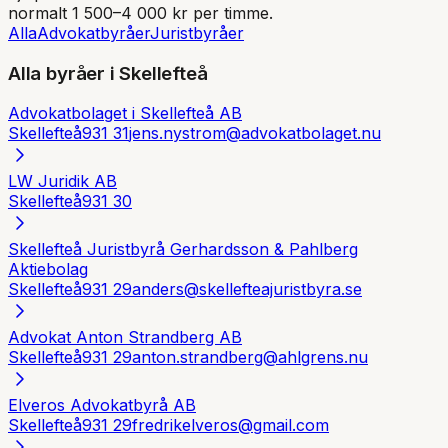
normalt 1 500–4 000 kr per timme.
Alla
Advokatbyråer
Juristbyråer
Alla byråer i
Skellefteå
Advokatbolaget i Skellefteå AB
Skellefteå
931 31
jens.nystrom@advokatbolaget.nu
LW Juridik AB
Skellefteå
931 30
Skellefteå Juristbyrå Gerhardsson & Pahlberg
Aktiebolag
Skellefteå
931 29
anders@skellefteajuristbyra.se
Advokat Anton Strandberg AB
Skellefteå
931 29
anton.strandberg@ahlgrens.nu
Elveros Advokatbyrå AB
Skellefteå
931 29
fredrikelveros@gmail.com