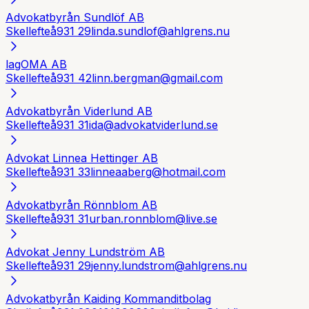
Advokatbyrån Sundlöf AB
Skellefteå
931 29
linda.sundlof@ahlgrens.nu
lagOMA AB
Skellefteå
931 42
linn.bergman@gmail.com
Advokatbyrån Viderlund AB
Skellefteå
931 31
ida@advokatviderlund.se
Advokat Linnea Hettinger AB
Skellefteå
931 33
linneaaberg@hotmail.com
Advokatbyrån Rönnblom AB
Skellefteå
931 31
urban.ronnblom@live.se
Advokat Jenny Lundström AB
Skellefteå
931 29
jenny.lundstrom@ahlgrens.nu
Advokatbyrån Kaiding Kommanditbolag