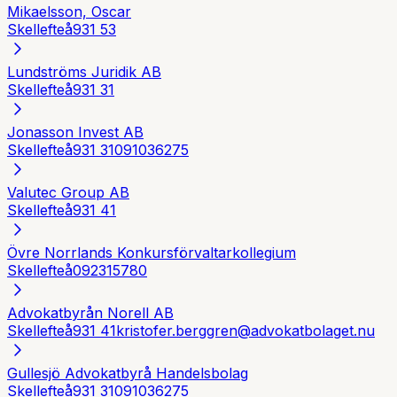
Mikaelsson, Oscar
Skellefteå
931 53
Lundströms Juridik AB
Skellefteå
931 31
Jonasson Invest AB
Skellefteå
931 31
091036275
Valutec Group AB
Skellefteå
931 41
Övre Norrlands Konkursförvaltarkollegium
Skellefteå
092315780
Advokatbyrån Norell AB
Skellefteå
931 41
kristofer.berggren@advokatbolaget.nu
Gullesjö Advokatbyrå Handelsbolag
Skellefteå
931 31
091036275