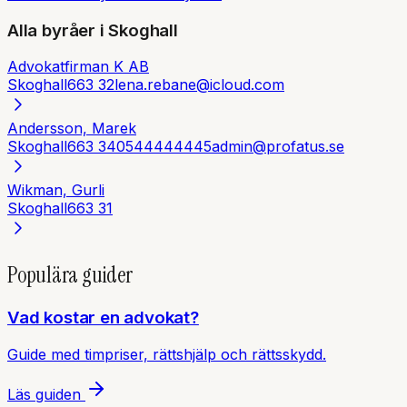
Alla byråer i
Skoghall
Advokatfirman K AB
Skoghall
663 32
lena.rebane@icloud.com
Andersson, Marek
Skoghall
663 34
0544444445
admin@profatus.se
Wikman, Gurli
Skoghall
663 31
Populära guider
Vad kostar en advokat?
Guide med timpriser, rättshjälp och rättsskydd.
Läs guiden