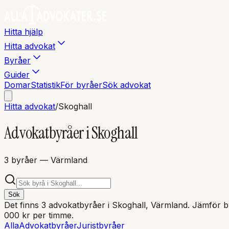
Hitta hjälp
Hitta advokat
Byråer
Guider
Domar
Statistik
För byråer
Sök advokat
Hitta advokat
/
Skoghall
Advokatbyråer i
Skoghall
3
byråer
— Värmland
Sök
Det finns
3
advokatbyråer i
Skoghall
, Värmland
. Jämför by
000 kr per timme.
Alla
Advokatbyråer
Juristbyråer