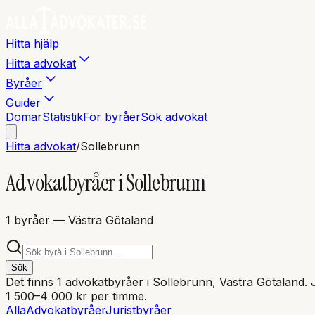
Hitta hjälp
Hitta advokat
Byråer
Guider
Domar
Statistik
För byråer
Sök advokat
Hitta advokat
/
Sollebrunn
Advokatbyråer i
Sollebrunn
1
byråer
— Västra Götaland
Sök
Det finns
1
advokatbyråer i
Sollebrunn
, Västra Götaland
. 
1 500–4 000 kr per timme.
Alla
Advokatbyråer
Juristbyråer