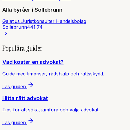
Alla byråer i
Sollebrunn
Galatius Juristkonsulter Handelsbolag
Sollebrunn
441 74
Populära guider
Vad kostar en advokat?
Guide med timpriser, rättshjälp och rättsskydd.
Läs guiden
Hitta rätt advokat
Tips för att söka, jämföra och välja advokat.
Läs guiden