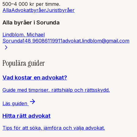
500–4 000 kr per timme.
Alla
Advokatbyråer
Juristbyråer
Alla byråer i
Sorunda
Lindblom, Michael
Sorunda
148 96
086119911
advokat.lindblom@gmail.com
Populära guider
Vad kostar en advokat?
Guide med timpriser, rättshjälp och rättsskydd.
Läs guiden
Hitta rätt advokat
Tips för att söka, jämföra och välja advokat.