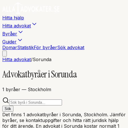
Hitta hjälp
Hitta advokat
Byråer
Guider
Domar
Statistik
För byråer
Sök advokat
Hitta advokat
/
Sorunda
Advokatbyråer i
Sorunda
1
byråer
— Stockholm
Sök
Det finns
1
advokatbyråer i
Sorunda
, Stockholm
. Jämför
byråer, se kontaktuppgifter och hitta rätt juridisk hjälp
för ditt ärende. En advokat i
Sorunda
kostar normalt 1