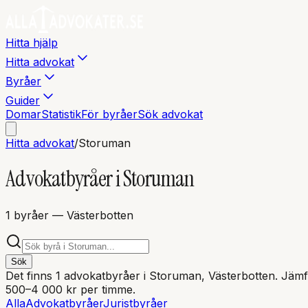
Hitta hjälp
Hitta advokat
Byråer
Guider
Domar
Statistik
För byråer
Sök advokat
Hitta advokat
/
Storuman
Advokatbyråer i
Storuman
1
byråer
— Västerbotten
Sök
Det finns
1
advokatbyråer i
Storuman
, Västerbotten
. Jämf
500–4 000 kr per timme.
Alla
Advokatbyråer
Juristbyråer