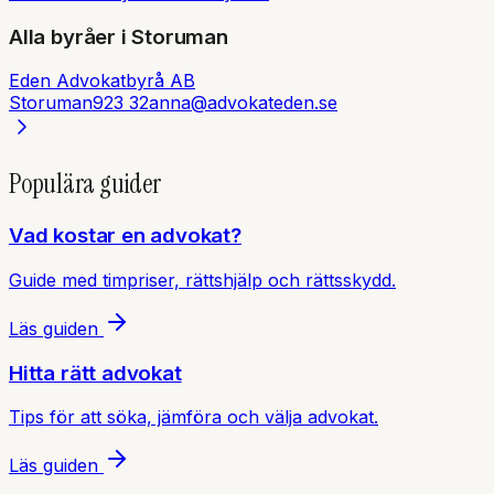
Alla byråer i
Storuman
Eden Advokatbyrå AB
Storuman
923 32
anna@advokateden.se
Populära guider
Vad kostar en advokat?
Guide med timpriser, rättshjälp och rättsskydd.
Läs guiden
Hitta rätt advokat
Tips för att söka, jämföra och välja advokat.
Läs guiden