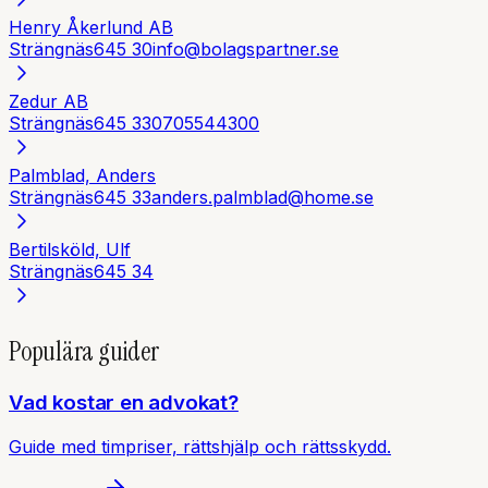
Henry Åkerlund AB
Strängnäs
645 30
info@bolagspartner.se
Zedur AB
Strängnäs
645 33
0705544300
Palmblad, Anders
Strängnäs
645 33
anders.palmblad@home.se
Bertilsköld, Ulf
Strängnäs
645 34
Populära guider
Vad kostar en advokat?
Guide med timpriser, rättshjälp och rättsskydd.