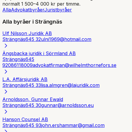
normalt 1 500–4 000 kr per timme.
Alla
Advokatbyråer
Juristbyråer
Alla byråer i
Strängnäs
Ulf Nilsson Juridik AB
Strängnäs
645 32
ulni1969@hotmail.com
Ängsbacka juridik i Sörmland AB
Strängnäs
645
92
086118009
advokatfirman@wilhelmthornefors.se
L.A. Affärsjuridik AB
Strängnäs
645 33
lisa.almgren@lajuridik.com
Arnoldsson, Gunnar Ewald
Strängnäs
645 30
gunnar@arnoldsson.eu
Hanson Counsel AB
Strängnäs
645 93
john.ershammar@gmail.com