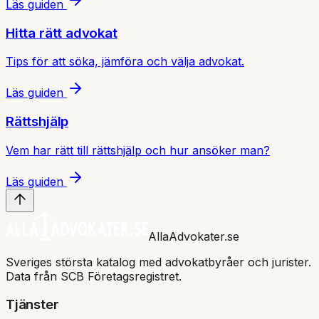
Läs guiden
Hitta rätt advokat
Tips för att söka, jämföra och välja advokat.
Läs guiden
Rättshjälp
Vem har rätt till rättshjälp och hur ansöker man?
Läs guiden
AllaAdvokater.se
Sveriges största katalog med advokatbyråer och jurister.
Data från SCB Företagsregistret.
Tjänster