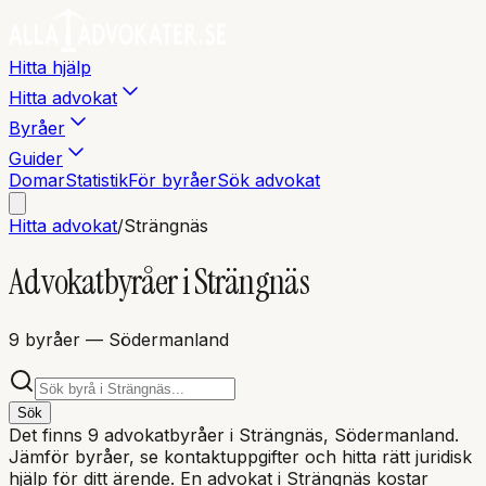
Hitta hjälp
Hitta advokat
Byråer
Guider
Domar
Statistik
För byråer
Sök advokat
Hitta advokat
/
Strängnäs
Advokatbyråer i
Strängnäs
9
byråer
— Södermanland
Sök
Det finns
9
advokatbyråer i
Strängnäs
, Södermanland
.
Jämför byråer, se kontaktuppgifter och hitta rätt juridisk
hjälp för ditt ärende. En advokat i
Strängnäs
kostar