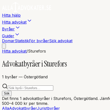
Hitta hjälp
Hitta advokat
Byråer
Guider
Domar
Statistik
För byråer
Sök advokat
Hitta advokat
/
Sturefors
Advokatbyråer i
Sturefors
1
byråer
— Östergötland
Sök
Det finns
1
advokatbyråer i
Sturefors
, Östergötland
. Jämfö
500–4 000 kr per timme.
Alla
Advokatbyråer
Juristbyråer