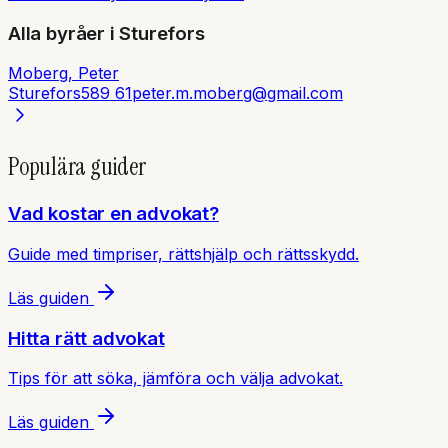
Alla byråer i
Sturefors
Moberg, Peter
Sturefors
589 61
peter.m.moberg@gmail.com
Populära guider
Vad kostar en advokat?
Guide med timpriser, rättshjälp och rättsskydd.
Läs guiden
Hitta rätt advokat
Tips för att söka, jämföra och välja advokat.
Läs guiden