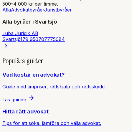
500–4 000 kr per timme.
Alla
Advokatbyråer
Juristbyråer
Alla byråer i
Svartsjö
Luba Juridik AB
Svartsjö
179 95
0707775084
Populära guider
Vad kostar en advokat?
Guide med timpriser, rättshjälp och rättsskydd.
Läs guiden
Hitta rätt advokat
Tips för att söka, jämföra och välja advokat.