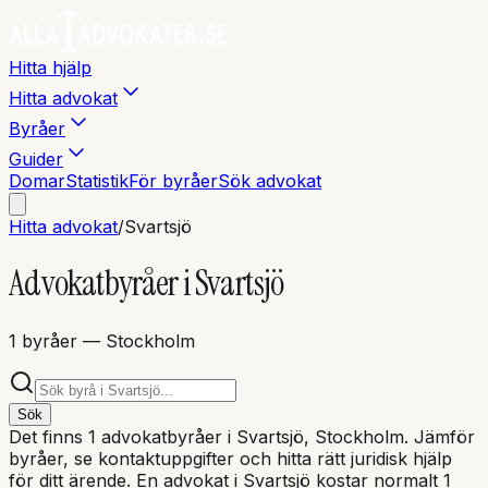
Hitta hjälp
Hitta advokat
Byråer
Guider
Domar
Statistik
För byråer
Sök advokat
Hitta advokat
/
Svartsjö
Advokatbyråer i
Svartsjö
1
byråer
— Stockholm
Sök
Det finns
1
advokatbyråer i
Svartsjö
, Stockholm
. Jämför
byråer, se kontaktuppgifter och hitta rätt juridisk hjälp
för ditt ärende. En advokat i
Svartsjö
kostar normalt 1