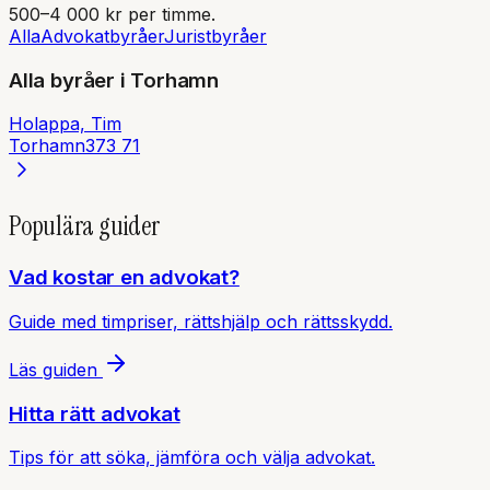
500–4 000 kr per timme.
Alla
Advokatbyråer
Juristbyråer
Alla byråer i
Torhamn
Holappa, Tim
Torhamn
373 71
Populära guider
Vad kostar en advokat?
Guide med timpriser, rättshjälp och rättsskydd.
Läs guiden
Hitta rätt advokat
Tips för att söka, jämföra och välja advokat.