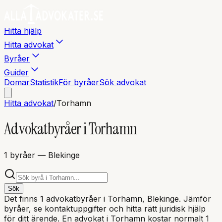
Hitta hjälp
Hitta advokat
Byråer
Guider
Domar
Statistik
För byråer
Sök advokat
Hitta advokat
/
Torhamn
Advokatbyråer i
Torhamn
1
byråer
— Blekinge
Sök
Det finns
1
advokatbyråer i
Torhamn
, Blekinge
. Jämför
byråer, se kontaktuppgifter och hitta rätt juridisk hjälp
för ditt ärende. En advokat i
Torhamn
kostar normalt 1