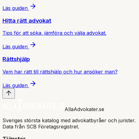
Läs guiden
Hitta rätt advokat
Tips för att söka, jämföra och välja advokat.
Läs guiden
Rättshjälp
Vem har rätt till rättshjälp och hur ansöker man?
Läs guiden
AllaAdvokater.se
Sveriges största katalog med advokatbyråer och jurister.
Data från SCB Företagsregistret.
Tjänster