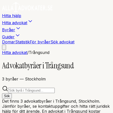
Hitta hjälp
Hitta advokat
Byråer
Guider
Domar
Statistik
För byråer
Sök advokat
Hitta advokat
/
Trångsund
Advokatbyråer i
Trångsund
3
byråer
— Stockholm
Sök
Det finns
3
advokatbyråer i
Trångsund
, Stockholm
.
Jämför byråer, se kontaktuppgifter och hitta rätt juridisk
hjälp för ditt ärende. En advokat i
Trångsund
kostar