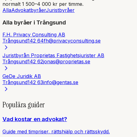
normalt 1 500–4 000 kr per timme.
Alla
Advokatbyråer
Juristbyråer
Alla byråer i
Trångsund
F.H. Privacy Consulting AB
Trångsund
142 64
fh@privacyconsulting.se
Juristbyrån Proprietas Fastighetsjurister AB
Trångsund
142 62
jonas@proprietas.se
GeDe Juridik AB
Trångsund
142 63
info@gentas.se
Populära guider
Vad kostar en advokat?
Guide med timpriser, rättshjälp och rättsskydd.