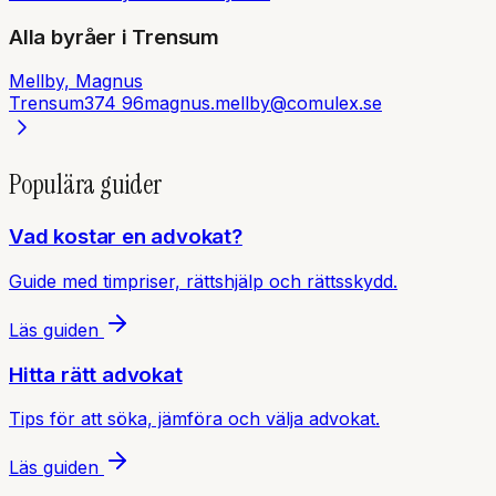
Alla byråer i
Trensum
Mellby, Magnus
Trensum
374 96
magnus.mellby@comulex.se
Populära guider
Vad kostar en advokat?
Guide med timpriser, rättshjälp och rättsskydd.
Läs guiden
Hitta rätt advokat
Tips för att söka, jämföra och välja advokat.
Läs guiden