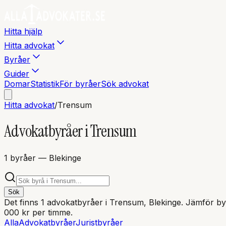
Hitta hjälp
Hitta advokat
Byråer
Guider
Domar
Statistik
För byråer
Sök advokat
Hitta advokat
/
Trensum
Advokatbyråer i
Trensum
1
byråer
— Blekinge
Sök
Det finns
1
advokatbyråer i
Trensum
, Blekinge
. Jämför byr
000 kr per timme.
Alla
Advokatbyråer
Juristbyråer