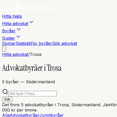
Hitta hjälp
Hitta advokat
Byråer
Guider
Domar
Statistik
För byråer
Sök advokat
Hitta advokat
/
Trosa
Advokatbyråer i
Trosa
5
byråer
— Södermanland
Sök
Det finns
5
advokatbyråer i
Trosa
, Södermanland
. Jämför
000 kr per timme.
Alla
Advokatbyråer
Juristbyråer