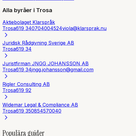
Alla byråer i
Trosa
Aktiebolaget Klarspråk
Trosa
619 34
0704004524
viola@klarsprak.nu
Juridisk Rådgivning Sverige AB
Trosa
619 34
Juristfirman JNGG JOHANSSON AB
Trosa
619 34
jngg.johansson@gmail.com
Rigler Consulting AB
Trosa
619 92
Widemar Legal & Compliance AB
Trosa
619 35
0854570040
Populära guider