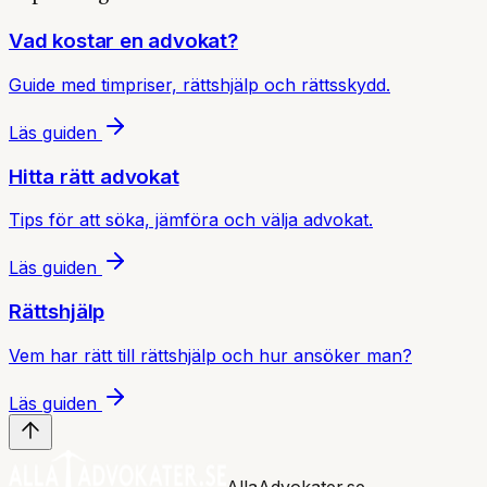
Vad kostar en advokat?
Guide med timpriser, rättshjälp och rättsskydd.
Läs guiden
Hitta rätt advokat
Tips för att söka, jämföra och välja advokat.
Läs guiden
Rättshjälp
Vem har rätt till rättshjälp och hur ansöker man?
Läs guiden
AllaAdvokater.se