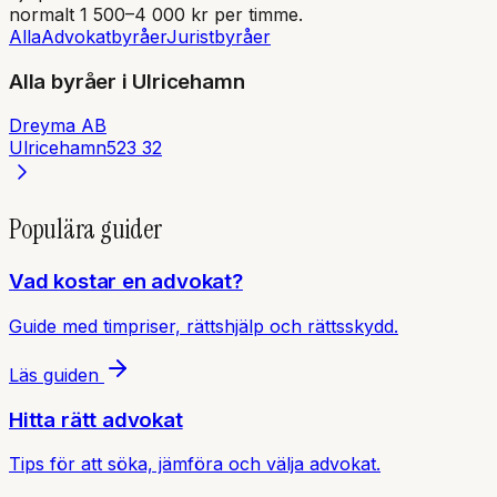
normalt 1 500–4 000 kr per timme.
Alla
Advokatbyråer
Juristbyråer
Alla byråer i
Ulricehamn
Dreyma AB
Ulricehamn
523 32
Populära guider
Vad kostar en advokat?
Guide med timpriser, rättshjälp och rättsskydd.
Läs guiden
Hitta rätt advokat
Tips för att söka, jämföra och välja advokat.