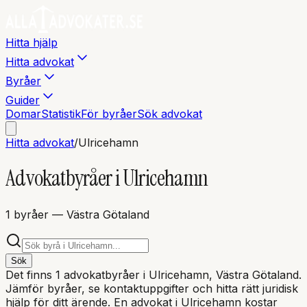
Hitta hjälp
Hitta advokat
Byråer
Guider
Domar
Statistik
För byråer
Sök advokat
Hitta advokat
/
Ulricehamn
Advokatbyråer i
Ulricehamn
1
byråer
— Västra Götaland
Sök
Det finns
1
advokatbyråer i
Ulricehamn
, Västra Götaland
.
Jämför byråer, se kontaktuppgifter och hitta rätt juridisk
hjälp för ditt ärende. En advokat i
Ulricehamn
kostar