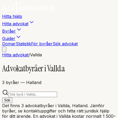
Hitta hjälp
Hitta advokat
Byråer
Guider
Domar
Statistik
För byråer
Sök advokat
Hitta advokat
/
Vallda
Advokatbyråer i
Vallda
3
byråer
— Halland
Sök
Det finns
3
advokatbyråer i
Vallda
, Halland
. Jämför
byråer, se kontaktuppgifter och hitta rätt juridisk hjälp
för ditt ärende. En advokat i
Vallda
kostar normalt 1 500–