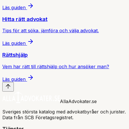
Läs guiden
Hitta rätt advokat
Tips för att söka, jämföra och välja advokat.
Läs guiden
Rättshjälp
Vem har rätt till rättshjälp och hur ansöker man?
Läs guiden
AllaAdvokater.se
Sveriges största katalog med advokatbyråer och jurister.
Data från SCB Företagsregistret.
Tjänster