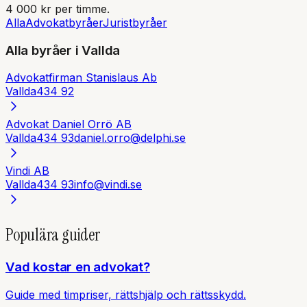
4 000 kr per timme.
Alla
Advokatbyråer
Juristbyråer
Alla byråer i
Vallda
Advokatfirman Stanislaus Ab
Vallda
434 92
Advokat Daniel Orrö AB
Vallda
434 93
daniel.orro@delphi.se
Vindi AB
Vallda
434 93
info@vindi.se
Populära guider
Vad kostar en advokat?
Guide med timpriser, rättshjälp och rättsskydd.