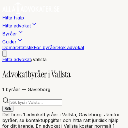
Hitta hjälp
Hitta advokat
Byråer
Guider
Domar
Statistik
För byråer
Sök advokat
Hitta advokat
/
Vallsta
Advokatbyråer i
Vallsta
1
byråer
— Gävleborg
Sök
Det finns
1
advokatbyråer i
Vallsta
, Gävleborg
. Jämför
byråer, se kontaktuppgifter och hitta rätt juridisk hjälp
för ditt ärende. En advokat i
Vallsta
kostar normalt 1