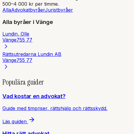
500–4 000 kr per timme.
Alla
Advokatbyråer
Juristbyråer
Alla byråer i
Vänge
Lundin, Olle
Vänge
755 77
Rättsutredarna Lundin AB
Vänge
755 77
Populära guider
Vad kostar en advokat?
Guide med timpriser, rättshjälp och rättsskydd.
Läs guiden
Hitta rätt advokat