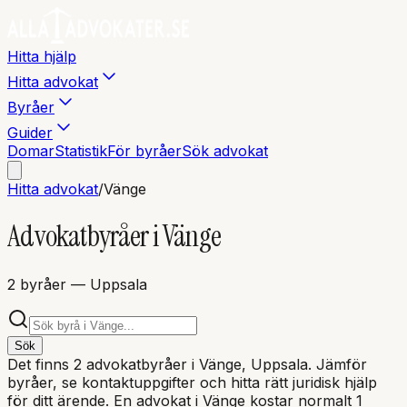
Hitta hjälp
Hitta advokat
Byråer
Guider
Domar
Statistik
För byråer
Sök advokat
Hitta advokat
/
Vänge
Advokatbyråer i
Vänge
2
byråer
— Uppsala
Sök
Det finns
2
advokatbyråer i
Vänge
, Uppsala
. Jämför
byråer, se kontaktuppgifter och hitta rätt juridisk hjälp
för ditt ärende. En advokat i
Vänge
kostar normalt 1