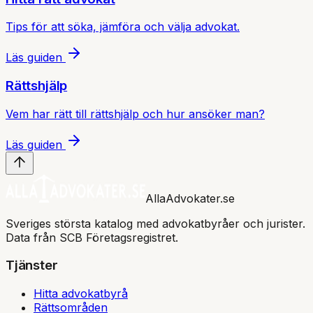
Tips för att söka, jämföra och välja advokat.
Läs guiden
Rättshjälp
Vem har rätt till rättshjälp och hur ansöker man?
Läs guiden
AllaAdvokater.se
Sveriges största katalog med advokatbyråer och jurister.
Data från SCB Företagsregistret.
Tjänster
Hitta advokatbyrå
Rättsområden