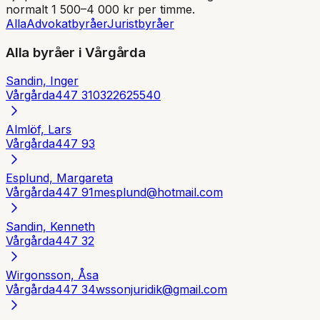
normalt 1 500–4 000 kr per timme.
Alla
Advokatbyråer
Juristbyråer
Alla byråer i
Vårgårda
Sandin, Inger
Vårgårda
447 31
0322625540
Almlöf, Lars
Vårgårda
447 93
Esplund, Margareta
Vårgårda
447 91
mesplund@hotmail.com
Sandin, Kenneth
Vårgårda
447 32
Wirgonsson, Åsa
Vårgårda
447 34
wssonjuridik@gmail.com