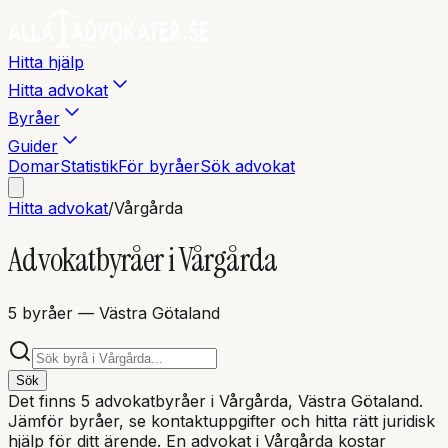
Hitta hjälp
Hitta advokat
Byråer
Guider
Domar
Statistik
För byråer
Sök advokat
Hitta advokat
/
Vårgårda
Advokatbyråer i
Vårgårda
5
byråer
— Västra Götaland
Sök
Det finns
5
advokatbyråer i
Vårgårda
, Västra Götaland
.
Jämför byråer, se kontaktuppgifter och hitta rätt juridisk
hjälp för ditt ärende. En advokat i
Vårgårda
kostar