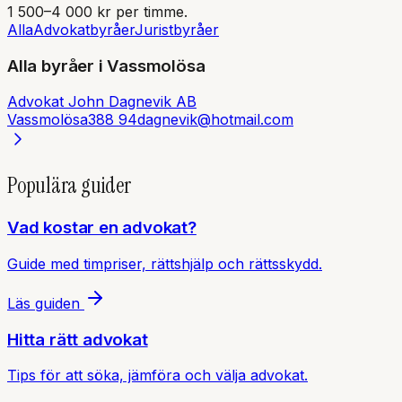
1 500–4 000 kr per timme.
Alla
Advokatbyråer
Juristbyråer
Alla byråer i
Vassmolösa
Advokat John Dagnevik AB
Vassmolösa
388 94
dagnevik@hotmail.com
Populära guider
Vad kostar en advokat?
Guide med timpriser, rättshjälp och rättsskydd.
Läs guiden
Hitta rätt advokat
Tips för att söka, jämföra och välja advokat.