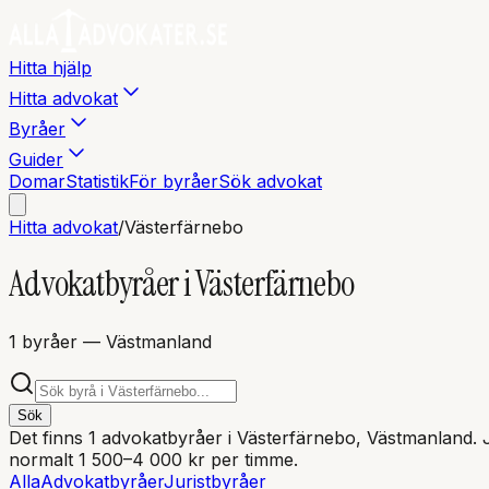
Hitta hjälp
Hitta advokat
Byråer
Guider
Domar
Statistik
För byråer
Sök advokat
Hitta advokat
/
Västerfärnebo
Advokatbyråer i
Västerfärnebo
1
byråer
— Västmanland
Sök
Det finns
1
advokatbyråer i
Västerfärnebo
, Västmanland
. 
normalt 1 500–4 000 kr per timme.
Alla
Advokatbyråer
Juristbyråer