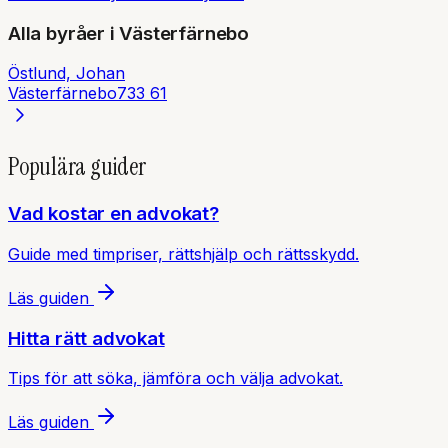
Alla byråer i
Västerfärnebo
Östlund, Johan
Västerfärnebo
733 61
Populära guider
Vad kostar en advokat?
Guide med timpriser, rättshjälp och rättsskydd.
Läs guiden
Hitta rätt advokat
Tips för att söka, jämföra och välja advokat.
Läs guiden