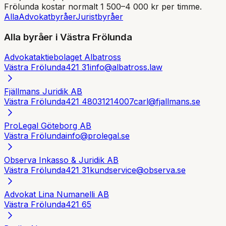
Frölunda
kostar normalt 1 500–4 000 kr per timme.
Alla
Advokatbyråer
Juristbyråer
Alla byråer i
Västra Frölunda
Advokataktiebolaget Albatross
Västra Frölunda
421 31
info@albatross.law
Fjällmans Juridik AB
Västra Frölunda
421 48
031214007
carl@fjallmans.se
ProLegal Göteborg AB
Västra Frölunda
info@prolegal.se
Observa Inkasso & Juridik AB
Västra Frölunda
421 31
kundservice@observa.se
Advokat Lina Numanelli AB
Västra Frölunda
421 65