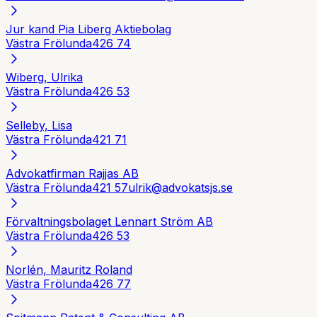
Jur kand Pia Liberg Aktiebolag
Västra Frölunda
426 74
Wiberg, Ulrika
Västra Frölunda
426 53
Selleby, Lisa
Västra Frölunda
421 71
Advokatfirman Rajjas AB
Västra Frölunda
421 57
ulrik@advokatsjs.se
Förvaltningsbolaget Lennart Ström AB
Västra Frölunda
426 53
Norlén, Mauritz Roland
Västra Frölunda
426 77