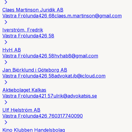
Claes Martinson Juridik AB
Västra Frölunda
426 68
claes.m.martinson@gmail.com
Iverström, Fredrik
Västra Frölunda
426 58
HvH AB
Västra Frölunda
426 58
hvhab8@gmail.com
Jan Björklund i Göteborg AB
Västra Frölunda
426 58
advokat.jb@icloud.com
Aktiebolaget Kalkas
Västra Frölunda
421 57
ulrik@advokatsjs.se
Ulf Hjelström AB
Västra Frölunda
426 76
0317740090
Kino Klubben Handelsbolag