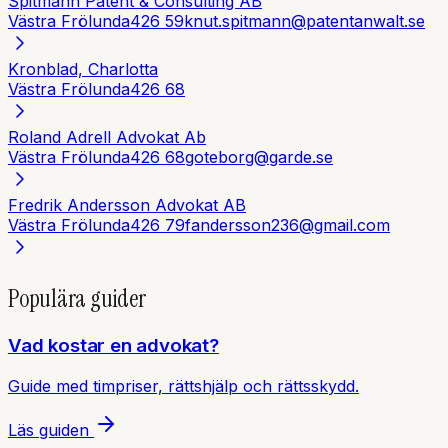
Spitmann Patent & Consulting AB
Västra Frölunda
426 59
knut.spitmann@patentanwalt.se
Kronblad, Charlotta
Västra Frölunda
426 68
Roland Adrell Advokat Ab
Västra Frölunda
426 68
goteborg@garde.se
Fredrik Andersson Advokat AB
Västra Frölunda
426 79
fandersson236@gmail.com
Populära guider
Vad kostar en advokat?
Guide med timpriser, rättshjälp och rättsskydd.
Läs guiden