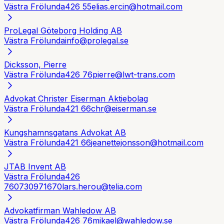
Västra Frölunda
426 55
elias.ercin@hotmail.com
ProLegal Göteborg Holding AB
Västra Frölunda
info@prolegal.se
Dicksson, Pierre
Västra Frölunda
426 76
pierre@lwt-trans.com
Advokat Christer Eiserman Aktiebolag
Västra Frölunda
421 66
chr@eiserman.se
Kungshamnsgatans Advokat AB
Västra Frölunda
421 66
jeanettejonsson@hotmail.com
JTAB Invent AB
Västra Frölunda
426
76
0730971670
lars.herou@telia.com
Advokatfirman Wahledow AB
Västra Frölunda
426 76
mikael@wahledow.se