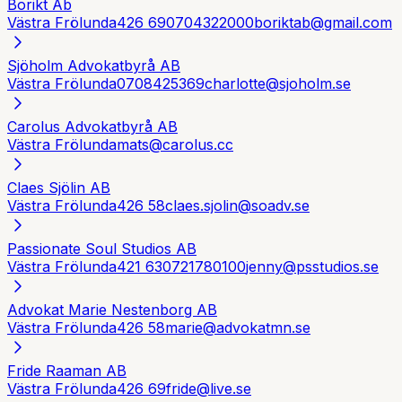
Borikt Ab
Västra Frölunda
426 69
0704322000
boriktab@gmail.com
Sjöholm Advokatbyrå AB
Västra Frölunda
0708425369
charlotte@sjoholm.se
Carolus Advokatbyrå AB
Västra Frölunda
mats@carolus.cc
Claes Sjölin AB
Västra Frölunda
426 58
claes.sjolin@soadv.se
Passionate Soul Studios AB
Västra Frölunda
421 63
0721780100
jenny@psstudios.se
Advokat Marie Nestenborg AB
Västra Frölunda
426 58
marie@advokatmn.se
Fride Raaman AB
Västra Frölunda
426 69
fride@live.se