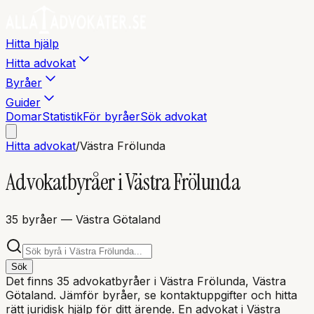
Hitta hjälp
Hitta advokat
Byråer
Guider
Domar
Statistik
För byråer
Sök advokat
Hitta advokat
/
Västra Frölunda
Advokatbyråer i
Västra Frölunda
35
byråer
— Västra Götaland
Sök
Det finns
35
advokatbyråer i
Västra Frölunda
, Västra
Götaland
. Jämför byråer, se kontaktuppgifter och hitta
rätt juridisk hjälp för ditt ärende. En advokat i
Västra