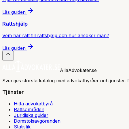
Läs guiden
Rättshjälp
Vem har rätt till rättshjälp och hur ansöker man?
Läs guiden
AllaAdvokater.se
Sveriges största katalog med advokatbyråer och jurister. 
Tjänster
Hitta advokatbyrå
Rättsområden
Juridiska guider
Domstolsavgöranden
Statistik