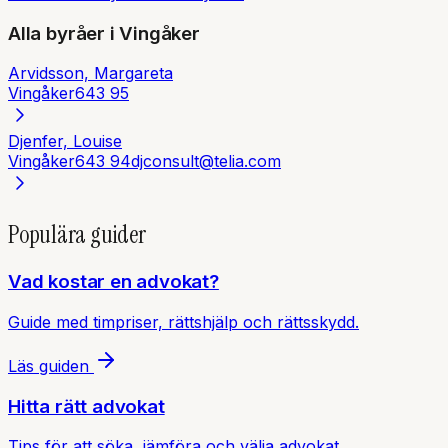
Alla byråer i
Vingåker
Arvidsson, Margareta
Vingåker
643 95
Djenfer, Louise
Vingåker
643 94
djconsult@telia.com
Populära guider
Vad kostar en advokat?
Guide med timpriser, rättshjälp och rättsskydd.
Läs guiden
Hitta rätt advokat
Tips för att söka, jämföra och välja advokat.