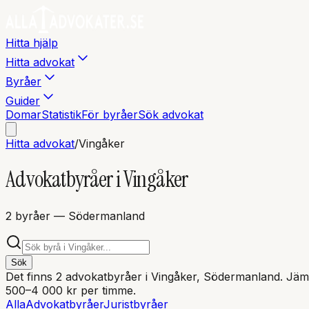
Hitta hjälp
Hitta advokat
Byråer
Guider
Domar
Statistik
För byråer
Sök advokat
Hitta advokat
/
Vingåker
Advokatbyråer i
Vingåker
2
byråer
— Södermanland
Sök
Det finns
2
advokatbyråer i
Vingåker
, Södermanland
. Jäm
500–4 000 kr per timme.
Alla
Advokatbyråer
Juristbyråer