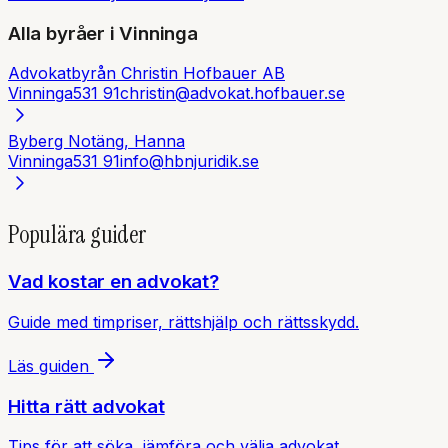
Alla byråer i
Vinninga
Advokatbyrån Christin Hofbauer AB
Vinninga
531 91
christin@advokat.hofbauer.se
Byberg Notäng, Hanna
Vinninga
531 91
info@hbnjuridik.se
Populära guider
Vad kostar en advokat?
Guide med timpriser, rättshjälp och rättsskydd.
Läs guiden
Hitta rätt advokat
Tips för att söka, jämföra och välja advokat.