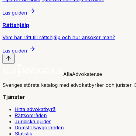
Läs guiden
Rättshjälp
Vem har rätt till rättshjälp och hur ansöker man?
Läs guiden
AllaAdvokater.se
Sveriges största katalog med advokatbyråer och jurister. 
Tjänster
Hitta advokatbyrå
Rättsområden
Juridiska guider
Domstolsavgöranden
Statistik