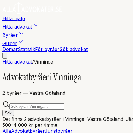
Hitta hjälp
Hitta advokat
Byråer
Guider
Domar
Statistik
För byråer
Sök advokat
Hitta advokat
/
Vinninga
Advokatbyråer i
Vinninga
2
byråer
— Västra Götaland
Sök
Det finns
2
advokatbyråer i
Vinninga
, Västra Götaland
. Jä
500–4 000 kr per timme.
Alla
Advokatbyråer
Juristbyråer