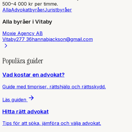
500–4 000 kr per timme.
Alla
Advokatbyråer
Juristbyråer
Alla byråer i
Vitaby
Moxie Agency AB
Vitaby
277 36
hannabjackson@gmail.com
Populära guider
Vad kostar en advokat?
Guide med timpriser, rättshjälp och rättsskydd.
Läs guiden
Hitta rätt advokat
Tips för att söka, jämföra och välja advokat.