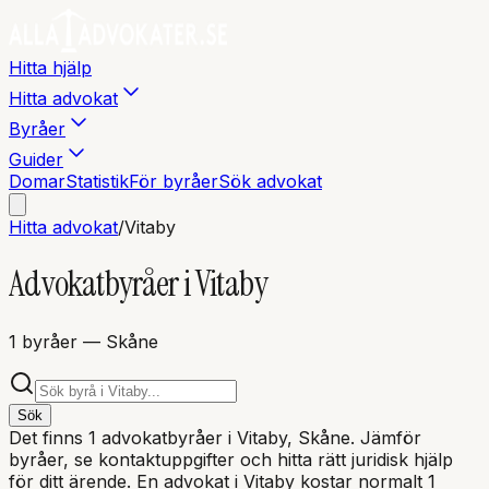
Hitta hjälp
Hitta advokat
Byråer
Guider
Domar
Statistik
För byråer
Sök advokat
Hitta advokat
/
Vitaby
Advokatbyråer i
Vitaby
1
byråer
— Skåne
Sök
Det finns
1
advokatbyråer i
Vitaby
, Skåne
. Jämför
byråer, se kontaktuppgifter och hitta rätt juridisk hjälp
för ditt ärende. En advokat i
Vitaby
kostar normalt 1