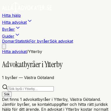
Hitta hjälp
Hitta advokat
Byråer
Guider
Domar
Statistik
För byråer
Sök advokat
Hitta advokat
/
Ytterby
Advokatbyråer i
Ytterby
1
byråer
— Västra Götaland
Sök
Det finns
1
advokatbyråer i
Ytterby
, Västra Götaland
.
Jämför byråer, se kontaktuppgifter och hitta rätt juridisk
hjälp för ditt ärende. En advokat i
Ytterby
kostar normalt