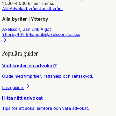
1 500–4 000 kr per timme.
Alla
Advokatbyråer
Juristbyråer
Alla byråer i
Ytterby
Axelsson, Jan Erik Algot
Ytterby
442 94
janerik@axelssonsfast.se
Populära guider
Vad kostar en advokat?
Guide med timpriser, rättshjälp och rättsskydd.
Läs guiden
Hitta rätt advokat
Tips för att söka, jämföra och välja advokat.