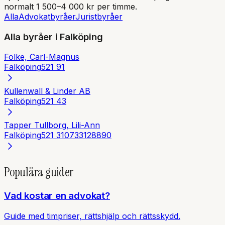
normalt 1 500–4 000 kr per timme.
Alla
Advokatbyråer
Juristbyråer
Alla byråer i
Falköping
Folke, Carl-Magnus
Falköping
521 91
Kullenwall & Linder AB
Falköping
521 43
Tapper Tullborg, Lili-Ann
Falköping
521 31
0733128890
Populära guider
Vad kostar en advokat?
Guide med timpriser, rättshjälp och rättsskydd.