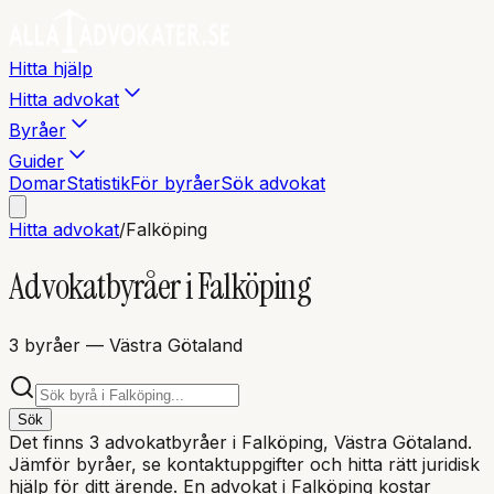
Hitta hjälp
Hitta advokat
Byråer
Guider
Domar
Statistik
För byråer
Sök advokat
Hitta advokat
/
Falköping
Advokatbyråer i
Falköping
3
byråer
— Västra Götaland
Sök
Det finns
3
advokatbyråer i
Falköping
, Västra Götaland
.
Jämför byråer, se kontaktuppgifter och hitta rätt juridisk
hjälp för ditt ärende. En advokat i
Falköping
kostar