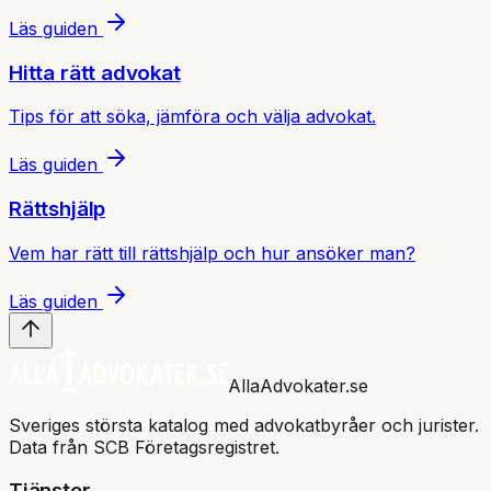
Läs guiden
Hitta rätt advokat
Tips för att söka, jämföra och välja advokat.
Läs guiden
Rättshjälp
Vem har rätt till rättshjälp och hur ansöker man?
Läs guiden
AllaAdvokater.se
Sveriges största katalog med advokatbyråer och jurister.
Data från SCB Företagsregistret.
Tjänster