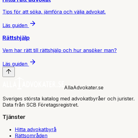
Tips för att söka, jämföra och välja advokat.
Läs guiden
Rättshjälp
Vem har rätt till rättshjälp och hur ansöker man?
Läs guiden
AllaAdvokater.se
Sveriges största katalog med advokatbyråer och jurister.
Data från SCB Företagsregistret.
Tjänster
Hitta advokatbyrå
Rättsområden