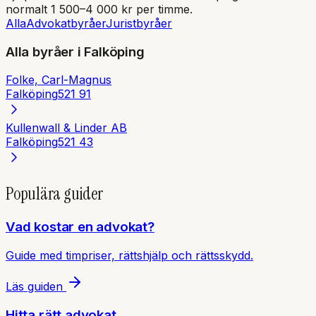
normalt 1 500–4 000 kr per timme.
Alla
Advokatbyråer
Juristbyråer
Alla byråer i
Falköping
Folke, Carl-Magnus
Falköping
521 91
Kullenwall & Linder AB
Falköping
521 43
Populära guider
Vad kostar en advokat?
Guide med timpriser, rättshjälp och rättsskydd.
Läs guiden
Hitta rätt advokat