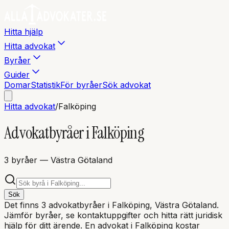
Hitta hjälp
Hitta advokat
Byråer
Guider
Domar
Statistik
För byråer
Sök advokat
Hitta advokat
/
Falköping
Advokatbyråer i
Falköping
3
byråer
— Västra Götaland
Sök
Det finns
3
advokatbyråer i
Falköping
, Västra Götaland
.
Jämför byråer, se kontaktuppgifter och hitta rätt juridisk
hjälp för ditt ärende. En advokat i
Falköping
kostar